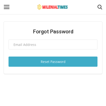
Login
Register
Forgot Password
Home
Contact
Reset Password
Politik
Bencana Alam
Sosial Budaya Pariwisata
Hukum