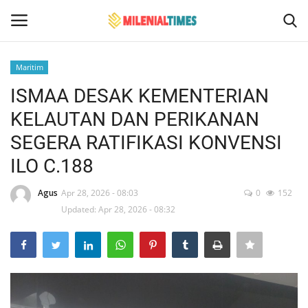
Maritim
Login
Register
ISMAA DESAK KEMENTERIAN
KELAUTAN DAN PERIKANAN
Home
SEGERA RATIFIKASI KONVENSI
Bencana Alam
ILO C.188
Sosial Budaya Pariwisata
Agus
Apr 28, 2026 - 08:03
0
152
Updated: Apr 28, 2026 - 08:32
Hukum
Events
Contact