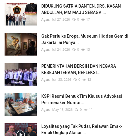
DIDUKUNG SATRIA BANTEN, DRS. KASAN
ABDULLAH, MM MAJU SEBAGAI...
Agus
Jul 27, 2026
0
17
Gak Perlu ke Eropa, Museum Hidden Gem di
Jakarta Ini Punya...
Agus
Jul 24, 2026
0
13
PEMERINTAHAN BERSIH DAN NEGARA
KESEJAHTERAAN, REFLEKSI...
Agus
Jun 23, 2026
0
12
KSPI Resmi Bentuk Tim Khusus Advokasi
Permenaker Nomor...
Agus
May 13, 2026
0
11
Loyalitas yang Tak Pudar, Relawan Emak-
Emak Ungkap Alasan...