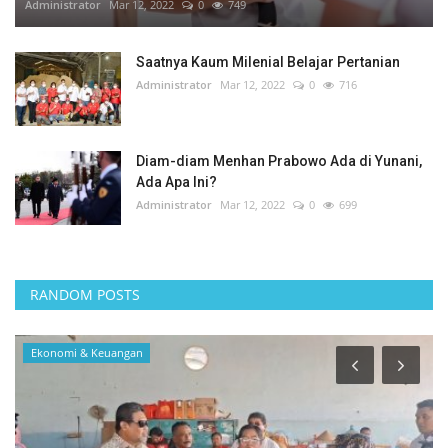
Administrator
Mar 12, 2022
0
749
Saatnya Kaum Milenial Belajar Pertanian
Administrator
Mar 12, 2022
0
716
Diam-diam Menhan Prabowo Ada di Yunani,
Ada Apa Ini?
Administrator
Mar 12, 2022
0
699
RANDOM POSTS
Sosial Budaya Pariwisata