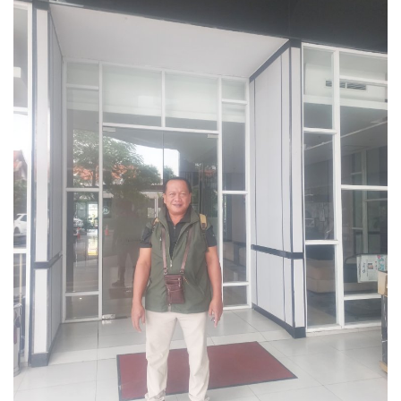
Politik
Maritim
Pertanian
Perkebunan & Perikanan
Opini
Ekonomi & Keuangan
Pendidikan & Pelatihan