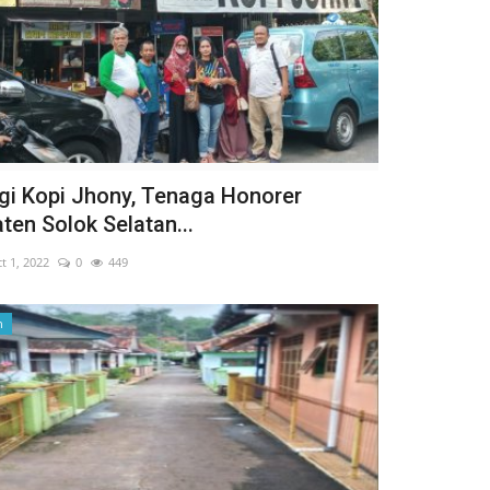
gi Kopi Jhony, Tenaga Honorer
ten Solok Selatan...
t 1, 2022
0
449
n