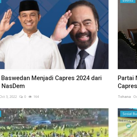
Events
 Baswedan Menjadi Capres 2024 dari
Parta
i NasDem
Capres 
Oct 3, 2022
0
164
Tohana
Oc
Sosial B