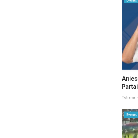
Events
Anies
Parta
Tohana
Events