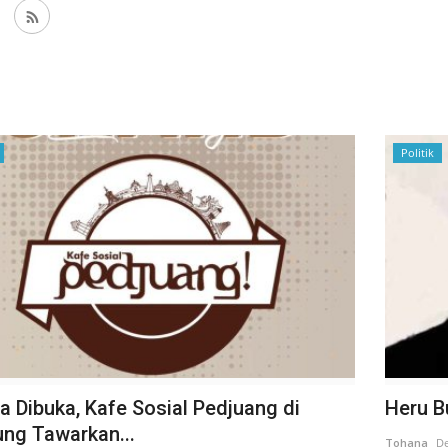
Politik
a Dibuka, Kafe Sosial Pedjuang di
Heru B
ng Tawarkan...
Tohana
De