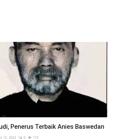
udi, Penerus Terbaik Anies Baswedan
c 12, 2022
0
172