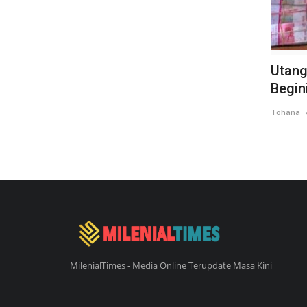
Utang
Begin
Tohana
MilenialTimes - Media Online Terupdate Masa Kini