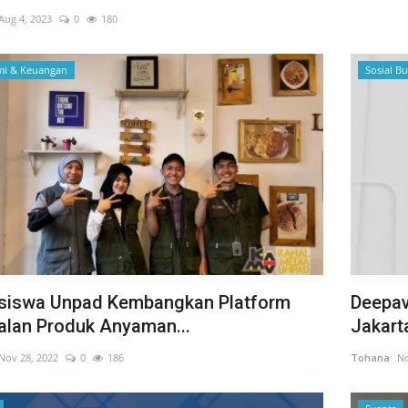
Aug 4, 2023
0
180
i & Keuangan
Sosial B
iswa Unpad Kembangkan Platform
Deepav
alan Produk Anyaman...
Jakart
Nov 28, 2022
0
186
Tohana
No