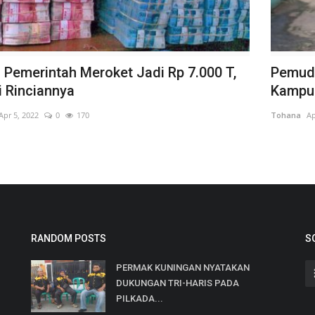
 Pemerintah Meroket Jadi Rp 7.000 T,
Pemud
i Rinciannya
Kampu
Apr 5, 2022
0
170
Tohana
Ap
RANDOM POSTS
S
PERMAK KUNINGAN NYATAKAN
DUKUNGAN TRI-HARIS PADA
PILKADA...