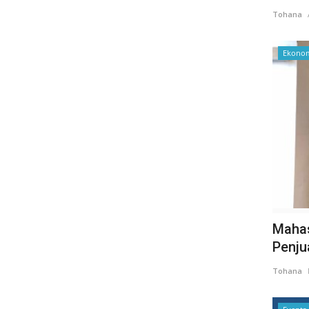
Tohana
Ekonom
Mahas
Penju
Tohana