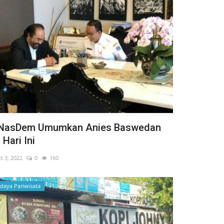
i NasDem Umumkan Anies Baswedan
Hari Ini
t 3, 2022
0
160
udaya Pariwisata