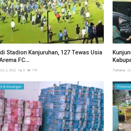
di Stadion Kanjuruhan, 127 Tewas Usia
Kunjun
Arema FC...
Kabupa
Oct 2, 2022
0
170
Tohana
Oc
i & Keuangan
Pertania