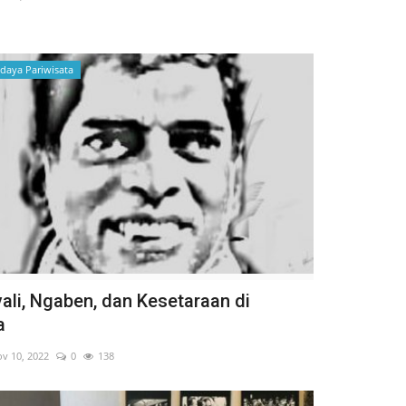
udaya Pariwisata
ali, Ngaben, dan Kesetaraan di
a
v 10, 2022
0
138