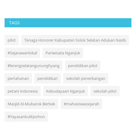
TAGS
pilot
Tenaga Honorer Kabupaten Solok Selatan Adukan Nasib
#Sejarawanlokal
Pariwisata Nganjuk
#lerengselatangununghyang
pendidikan pilot
pertahanan
pendidikan
sekolah penerbangan
petani indonesia
Kebudayaan Nganjuk
sekolah pilot
Masjid Al-Mubarok Berbek
#mahasiswasejarah
#Yayasankulitpohon