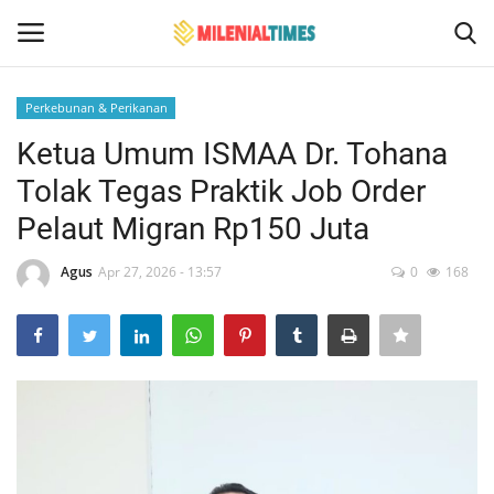
Perkebunan & Perikanan
Login
Register
Ketua Umum ISMAA Dr. Tohana
Tolak Tegas Praktik Job Order
Home
Pelaut Migran Rp150 Juta
Hukum
Agus
Apr 27, 2026 - 13:57
0
168
Events
Contact
Politik
Bencana Alam