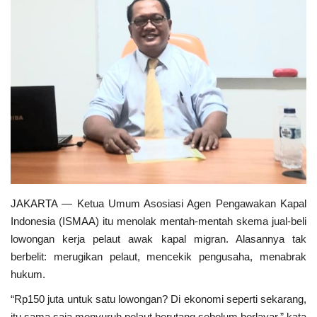
Sosial Budaya Pariwisata
Maritim
Pertanian
Perkebunan & Perikanan
Opini
JAKARTA — Ketua Umum Asosiasi Agen Pengawakan Kapal
Ekonomi & Keuangan
Indonesia (ISMAA) itu menolak mentah-mentah skema jual-beli
lowongan kerja pelaut awak kapal migran. Alasannya tak
Pendidikan & Pelatihan
berbelit: merugikan pelaut, mencekik pengusaha, menabrak
hukum.
“Rp150 juta untuk satu lowongan? Di ekonomi seperti sekarang,
itu sama saja menyuruh pelaut berutang sebelum berlayar,” kata