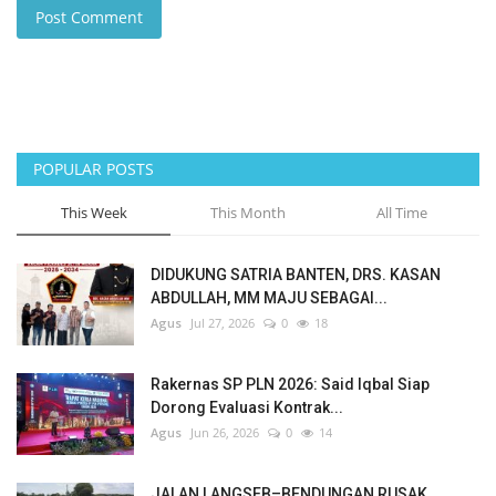
Post Comment
POPULAR POSTS
This Week
This Month
All Time
DIDUKUNG SATRIA BANTEN, DRS. KASAN
ABDULLAH, MM MAJU SEBAGAI...
Agus
Jul 27, 2026
0
18
Rakernas SP PLN 2026: Said Iqbal Siap
Dorong Evaluasi Kontrak...
Agus
Jun 26, 2026
0
14
JALAN LANGSEB–BENDUNGAN RUSAK