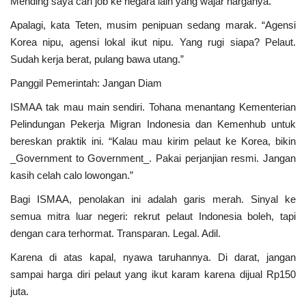
Mending saya cari job ke negara lain yang wajar harganya.”
Apalagi, kata Teten, musim penipuan sedang marak. “Agensi
Korea nipu, agensi lokal ikut nipu. Yang rugi siapa? Pelaut.
Sudah kerja berat, pulang bawa utang.”
Panggil Pemerintah: Jangan Diam
ISMAA tak mau main sendiri. Tohana menantang Kementerian
Pelindungan Pekerja Migran Indonesia dan Kemenhub untuk
bereskan praktik ini. “Kalau mau kirim pelaut ke Korea, bikin
_Government to Government_. Pakai perjanjian resmi. Jangan
kasih celah calo lowongan.”
Bagi ISMAA, penolakan ini adalah garis merah. Sinyal ke
semua mitra luar negeri: rekrut pelaut Indonesia boleh, tapi
dengan cara terhormat. Transparan. Legal. Adil.
Karena di atas kapal, nyawa taruhannya. Di darat, jangan
sampai harga diri pelaut yang ikut karam karena dijual Rp150
juta.