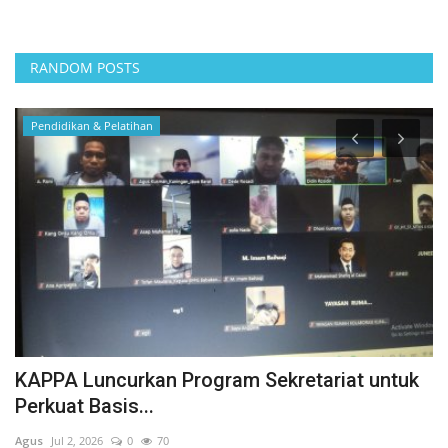
RANDOM POSTS
Politik
etariat untuk
DIDUKUNG SATRIA BANTEN, DRS.
ABDULLAH, MM MAJU SEBAGAI...
Agus
Jul 27, 2026
0
47