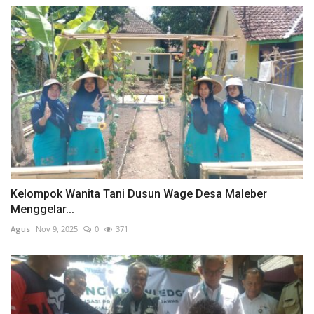
Kelompok Wanita Tani Dusun Wage Desa Maleber
Menggelar...
Agus
Nov 9, 2025
0
371