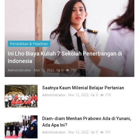
Pendidikan & Pelatihan
Ini Lho Biaya Kuliah 7 Sekolah Penerbangan di
Indonesia
Administrator
Mar 12, 2022
0
750
Saatnya Kaum Milenial Belajar Pertanian
Administrator
Mar 12, 2022
0
718
Diam-diam Menhan Prabowo Ada di Yunani,
Ada Apa Ini?
Administrator
Mar 12, 2022
0
701