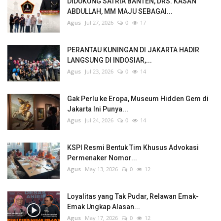
DIDUKUNG SATRIA BANTEN, DRS. KASAN
ABDULLAH, MM MAJU SEBAGAI...
Agus
Jul 27, 2026
0
17
PERANTAU KUNINGAN DI JAKARTA HADIR
LANGSUNG DI INDOSIAR,...
Agus
Jul 23, 2026
0
14
Gak Perlu ke Eropa, Museum Hidden Gem di
Jakarta Ini Punya...
Agus
Jul 24, 2026
0
14
KSPI Resmi Bentuk Tim Khusus Advokasi
Permenaker Nomor...
Agus
May 13, 2026
0
12
Loyalitas yang Tak Pudar, Relawan Emak-
Emak Ungkap Alasan...
Agus
May 17, 2026
0
12