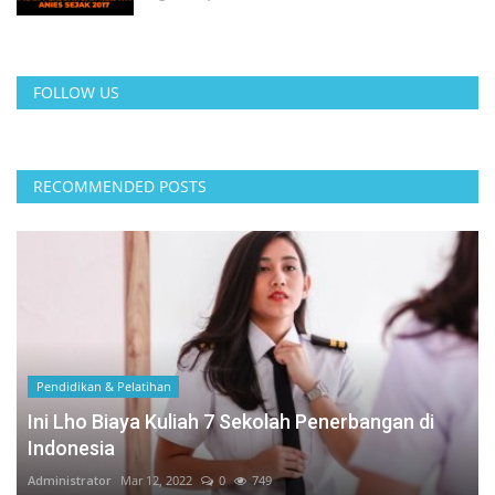
FOLLOW US
RECOMMENDED POSTS
Pendidikan & Pelatihan
Ini Lho Biaya Kuliah 7 Sekolah Penerbangan di
Indonesia
Administrator
Mar 12, 2022
0
749