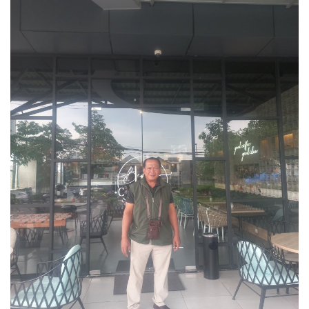
Sosial Budaya Pariwisata
Maritim
Pertanian
Perkebunan & Perikanan
Opini
Ekonomi & Keuangan
Pendidikan & Pelatihan