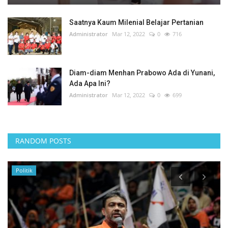
Saatnya Kaum Milenial Belajar Pertanian
Administrator
Mar 12, 2022
0
716
Diam-diam Menhan Prabowo Ada di Yunani,
Ada Apa Ini?
Administrator
Mar 12, 2022
0
699
RANDOM POSTS
Ekonomi & Keuangan