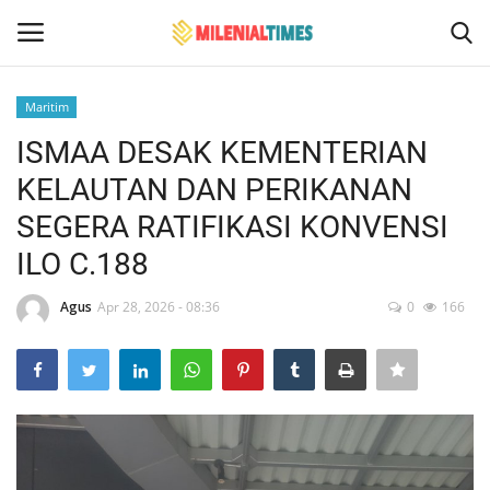
Maritim
Login
Register
ISMAA DESAK KEMENTERIAN
KELAUTAN DAN PERIKANAN
Home
SEGERA RATIFIKASI KONVENSI
Hukum
ILO C.188
Events
Agus
Apr 28, 2026 - 08:36
0
166
Contact
Politik
Bencana Alam