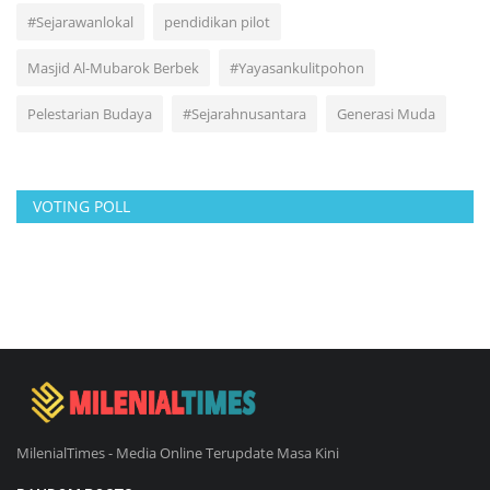
#Sejarawanlokal
pendidikan pilot
Masjid Al-Mubarok Berbek
#Yayasankulitpohon
Pelestarian Budaya
#Sejarahnusantara
Generasi Muda
VOTING POLL
MilenialTimes - Media Online Terupdate Masa Kini