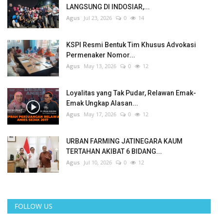
LANGSUNG DI INDOSIAR,...
Agus
Jul 23, 2026
0
14
KSPI Resmi Bentuk Tim Khusus Advokasi
Permenaker Nomor...
Agus
May 13, 2026
0
12
Loyalitas yang Tak Pudar, Relawan Emak-
Emak Ungkap Alasan...
Agus
May 17, 2026
0
12
URBAN FARMING JATINEGARA KAUM
TERTAHAN AKIBAT 6 BIDANG...
Agus
Jul 10, 2026
0
12
FOLLOW US