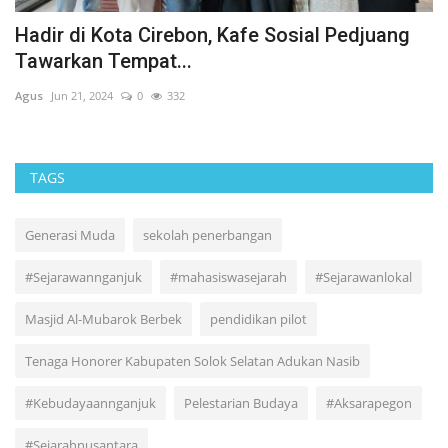
SAID IQBAL RESMI JADI PENASIHAT KHUSUS
S
PRESIDEN BIDANG...
P
Agus
Jun 8, 2026
0
184
Ag
TAGS
Generasi Muda
sekolah penerbangan
#Sejarawannganjuk
#mahasiswasejarah
#Sejarawanlokal
Masjid Al-Mubarok Berbek
pendidikan pilot
Tenaga Honorer Kabupaten Solok Selatan Adukan Nasib
#Kebudayaannganjuk
Pelestarian Budaya
#Aksarapegon
#Sejarahnusantara