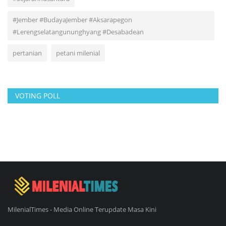
#Jember #BudayaJember #Aksarapegon
#Lerengselatangununghyang #Desabadean
pertanian
petani milenial
VOTING POLL
MilenialTimes - Media Online Terupdate Masa Kini