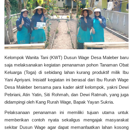
Sosial Budaya Pariwisata
Maritim
Pertanian
Perkebunan & Perikanan
Kelompok Wanita Tani (KWT) Dusun Wage Desa Maleber baru
saja melaksanakan kegiatan penanaman pohon Tanaman Obat
Opini
Keluarga (Toga) di sebidang lahan kurang produktif milik Ibu
Yani Apriyani. Inisiatif kegiatan ini berasal dari Ibu Rurah Wage
Ekonomi & Keuangan
Desa Maleber bersama para kader aktif kelompok, yakni Dewi
Pebriani, Atin Yatin, Siti Rohmah, dan Dewi Ratmah, yang juga
Pendidikan & Pelatihan
didampingi oleh Kang Rurah Wage, Bapak Yayan Sukria.
Pelaksanaan penanaman ini memiliki tujuan utama untuk
memberikan contoh nyata sekaligus mengajak masyarakat
sekitar Dusun Wage agar dapat memanfaatkan lahan kosong