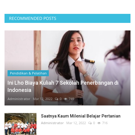
RECOMMENDED POSTS
Pendidikan & Pelatihan
Ini Lho Biaya Kuliah 7 Sekolah Penerbangan di
Indonesia
Administrator
Mar 12, 2022
0
749
Saatnya Kaum Milenial Belajar Pertanian
Administrator
Mar 12, 2022
0
716