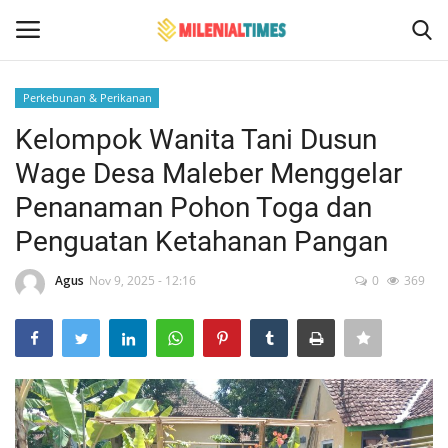
Perkebunan & Perikanan
Login
Register
Kelompok Wanita Tani Dusun
Wage Desa Maleber Menggelar
Home
Penanaman Pohon Toga dan
Hukum
Penguatan Ketahanan Pangan
Events
Agus
Nov 9, 2025 - 12:16
0
369
Contact
Politik
Bencana Alam