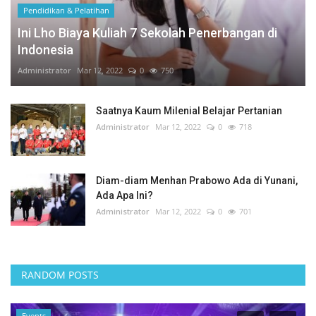
Pendidikan & Pelatihan
Ini Lho Biaya Kuliah 7 Sekolah Penerbangan di
Indonesia
Administrator
Mar 12, 2022
0
750
Saatnya Kaum Milenial Belajar Pertanian
Administrator
Mar 12, 2022
0
718
Diam-diam Menhan Prabowo Ada di Yunani,
Ada Apa Ini?
Administrator
Mar 12, 2022
0
701
RANDOM POSTS
Events