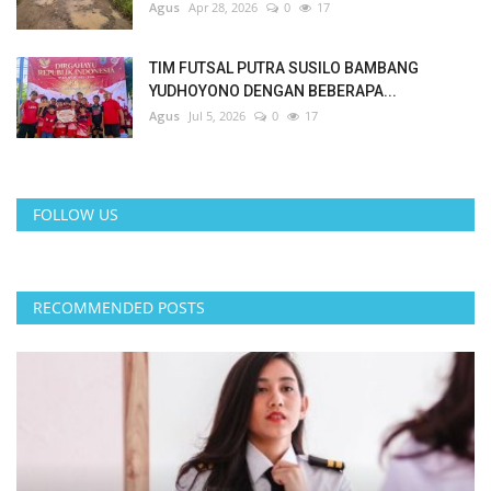
Agus
Apr 28, 2026
0
17
TIM FUTSAL PUTRA SUSILO BAMBANG
YUDHOYONO DENGAN BEBERAPA...
Agus
Jul 5, 2026
0
17
FOLLOW US
RECOMMENDED POSTS