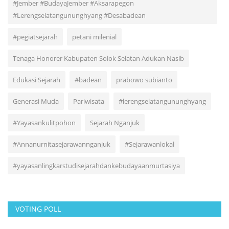
#Jember #BudayaJember #Aksarapegon
#Lerengselatangununghyang #Desabadean
#pegiatsejarah
petani milenial
Tenaga Honorer Kabupaten Solok Selatan Adukan Nasib
Edukasi Sejarah
#badean
prabowo subianto
Generasi Muda
Pariwisata
#lerengselatangununghyang
#Yayasankulitpohon
Sejarah Nganjuk
#Annanurnitasejarawannganjuk
#Sejarawanlokal
#yayasanlingkarstudisejarahdankebudayaanmurtasiya
VOTING POLL