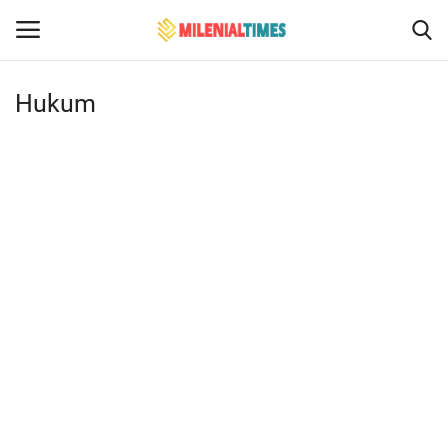
Hukum
Login
Register
Home
Bencana Alam
Sosial Budaya Pariwisata
Hukum
Events
Contact