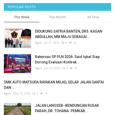
POPULAR POSTS
Politik
This Week
This Month
All Time
Maritim
DIDUKUNG SATRIA BANTEN, DRS. KASAN
Pertanian
ABDULLAH, MM MAJU SEBAGAI...
Agus
Jul 27, 2026
0
22
Perkebunan & Perikanan
Rakernas SP PLN 2026: Said Iqbal Siap
Opini
Dorong Evaluasi Kontrak...
Agus
Jun 26, 2026
0
19
Ekonomi & Keuangan
SMK AUTO MATSUDA RAYAKAN MILAD, GELAR JALAN SANTAI
Pendidikan & Pelatihan
DAN...
Agus
May 16, 2026
0
18
JALAN LANGSEB–BENDUNGAN RUSAK
PARAH, DR. TOHANA: PEMKAB...