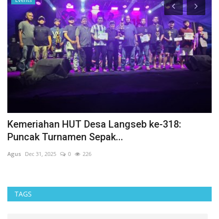
Kemeriahan HUT Desa Langseb ke-318:
A
Puncak Turnamen Sepak...
I
Agus
Dec 31, 2025
0
226
Ag
TAGS