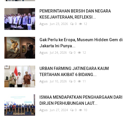
PEMERINTAHAN BERSIH DAN NEGARA
KESEJAHTERAAN, REFLEKSI...
Agus
Jun 23, 2026
0
12
Gak Perlu ke Eropa, Museum Hidden Gem di
Jakarta Ini Punya...
Agus
Jul 24, 2026
0
12
URBAN FARMING JATINEGARA KAUM
TERTAHAN AKIBAT 6 BIDANG...
Agus
Jul 10, 2026
0
11
ISMAA MENDAPATKAN PENGHARGAAN DARI
DIRJEN PERHUBUNGAN LAUT...
Agus
Jun 27, 2024
0
10