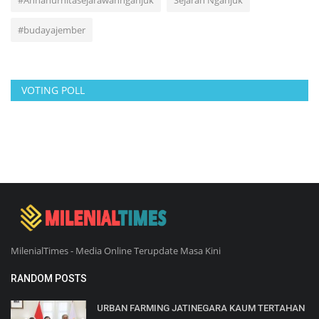
#budayajember
VOTING POLL
MilenialTimes - Media Online Terupdate Masa Kini
RANDOM POSTS
URBAN FARMING JATINEGARA KAUM TERTAHAN