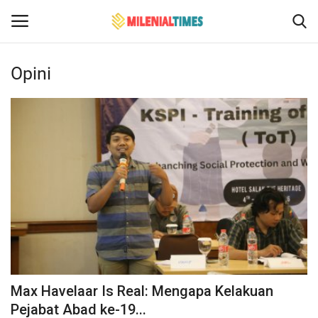
Opini
Login
Register
Home
Bencana Alam
Sosial Budaya Pariwisata
Hukum
Events
Max Havelaar Is Real: Mengapa Kelakuan
Contact
Pejabat Abad ke-19...