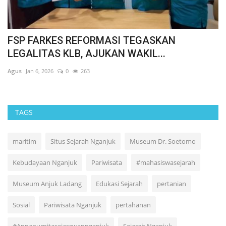
FSP FARKES REFORMASI TEGASKAN
R
LEGALITAS KLB, AJUKAN WAKIL...
P
Agus
Jan 6, 2026
0
263
Ag
TAGS
maritim
Situs Sejarah Nganjuk
Museum Dr. Soetomo
Kebudayaan Nganjuk
Pariwisata
#mahasiswasejarah
Museum Anjuk Ladang
Edukasi Sejarah
pertanian
Sosial
Pariwisata Nganjuk
pertahanan
#Annanurnitasejarawannganjuk
Sejarah Nganjuk