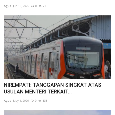
Agus
Jun 16, 2026
0
71
Politik
Maritim
Pertanian
Perkebunan & Perikanan
Opini
Ekonomi & Keuangan
NIREMPATI: TANGGAPAN SINGKAT ATAS
Pendidikan & Pelatihan
USULAN MENTERI TERKAIT...
Agus
May 1, 2026
0
133