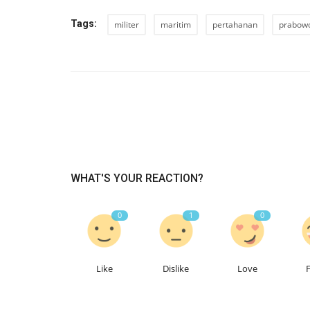
Tags:
militer
maritim
pertahanan
prabowo
WHAT'S YOUR REACTION?
0
1
0
Like
Dislike
Love