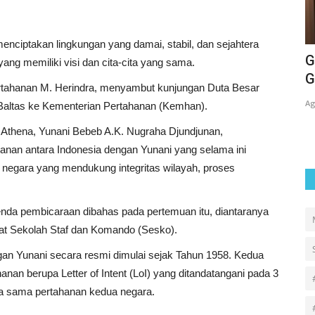
 menciptakan lingkungan yang damai, stabil, dan sejahtera
ARI
SAID IQBAL KEMBALI PIMPIN PARTAI
G
ang memiliki visi dan cita-cita yang sama.
BURUH: KONSOLIDASI GERAKAN...
G
Pertahanan M. Herindra, menyambut kunjungan Duta Besar
Agus
Jan 21, 2026
0
248
Ag
 Baltas ke Kementerian Pertahanan (Kemhan).
thena, Yunani Bebeb A.K. Nugraha Djundjunan,
nan antara Indonesia dengan Yunani yang selama ini
 negara yang mendukung integritas wilayah, proses
enda pembicaraan dibahas pada pertemuan itu, diantaranya
kat Sekolah Staf dan Komando (Sesko).
gan Yunani secara resmi dimulai sejak Tahun 1958. Kedua
nan berupa Letter of Intent (LoI) yang ditandatangani pada 3
 sama pertahanan kedua negara.