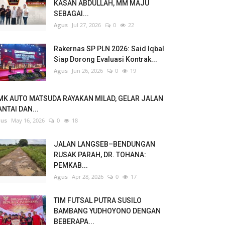
KASAN ABDULLAH, MM MAJU
SEBAGAI...
Agus
Jul 27, 2026
0
22
Rakernas SP PLN 2026: Said Iqbal
Siap Dorong Evaluasi Kontrak...
Agus
Jun 26, 2026
0
19
MK AUTO MATSUDA RAYAKAN MILAD, GELAR JALAN
NTAI DAN...
us
May 16, 2026
0
18
JALAN LANGSEB–BENDUNGAN
RUSAK PARAH, DR. TOHANA:
PEMKAB...
Agus
Apr 28, 2026
0
17
TIM FUTSAL PUTRA SUSILO
BAMBANG YUDHOYONO DENGAN
BEBERAPA...