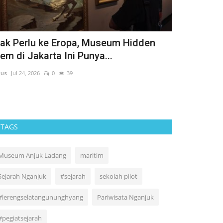
ak Perlu ke Eropa, Museum Hidden
SAID IQBA
em di Jakarta Ini Punya...
KHUSUS PR
us
Jul 24, 2026
0
39
Agus
Jun 8, 2026
TAGS
Museum Anjuk Ladang
maritim
Sejarah Nganjuk
#sejarah
sekolah pilot
#lerengselatangununghyang
Pariwisata Nganjuk
#pegiatsejarah