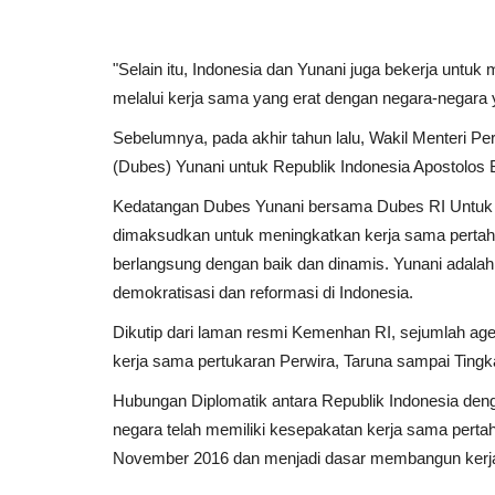
"Selain itu, Indonesia dan Yunani juga bekerja untuk
FPTHSI HADIRI PERINGATAN H
melalui kerja sama yang erat dengan negara-negara y
BURUH DI MONAS, DESAK
Sebelumnya, pada akhir tahun lalu, Wakil Menteri 
PEMERINTAH...
(Dubes) Yunani untuk Republik Indonesia Apostolos
Agus
May 1, 2026
0
118
Kedatangan Dubes Yunani bersama Dubes RI Untuk A
dimaksudkan untuk meningkatkan kerja sama pertaha
berlangsung dengan baik dan dinamis. Yunani adalah
demokratisasi dan reformasi di Indonesia.
Dikutip dari laman resmi Kemenhan RI, sejumlah ag
kerja sama pertukaran Perwira, Taruna sampai Ting
Hubungan Diplomatik antara Republik Indonesia den
negara telah memiliki kesepakatan kerja sama pertaha
November 2016 dan menjadi dasar membangun kerja