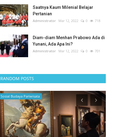
Saatnya Kaum Milenial Belajar
Pertanian
Administrator
Mar 12, 2022
0
718
Diam-diam Menhan Prabowo Ada di
Yunani, Ada Apa Ini?
Administrator
Mar 12, 2022
0
701
RANDOM POSTS
Sosial Budaya Pariwisata
Sosial Budaya Pa