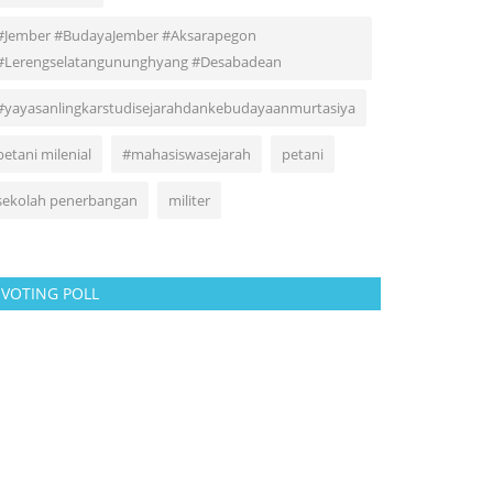
#Jember #BudayaJember #Aksarapegon
#Lerengselatangununghyang #Desabadean
#yayasanlingkarstudisejarahdankebudayaanmurtasiya
petani milenial
#mahasiswasejarah
petani
sekolah penerbangan
militer
VOTING POLL