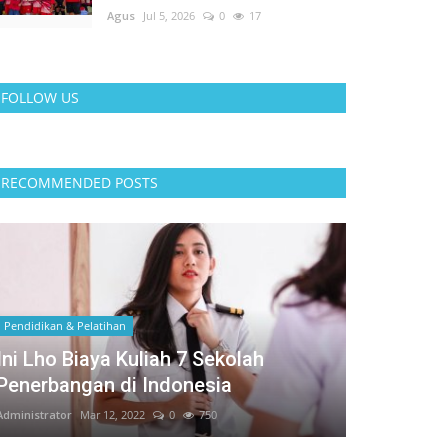
Agus
Jul 5, 2026
0
17
FOLLOW US
RECOMMENDED POSTS
Pendidikan & Pelatihan
Ini Lho Biaya Kuliah 7 Sekolah
Penerbangan di Indonesia
Administrator
Mar 12, 2022
0
750