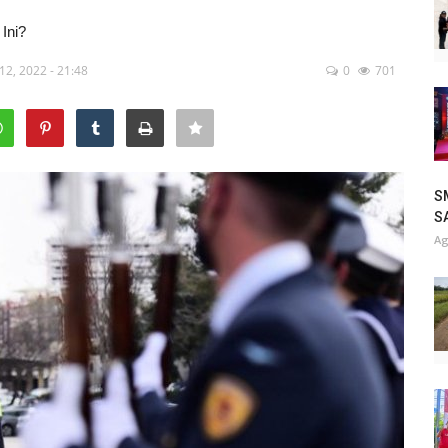
Ini?
12, 2022 - 21:48
0
701
S
SA
Ag