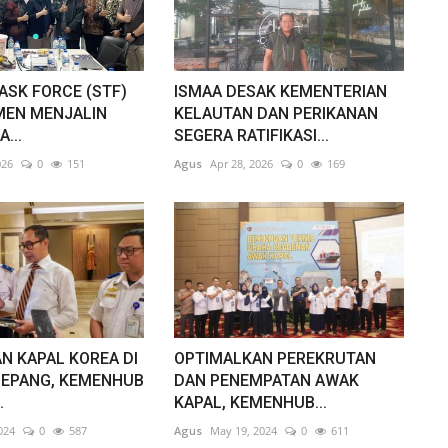
ASK FORCE (STF)
ISMAA DESAK KEMENTERIAN
MEN MENJALIN
KELAUTAN DAN PERIKANAN
...
SEGERA RATIFIKASI...
026
0
151
Agus
Apr 28, 2026
0
169
N KAPAL KOREA DI
OPTIMALKAN PEREKRUTAN
JEPANG, KEMENHUB
DAN PENEMPATAN AWAK
.
KAPAL, KEMENHUB...
024
0
587
Agus
May 19, 2024
0
611