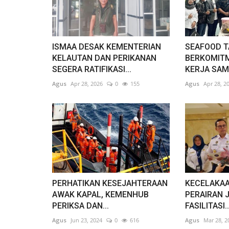
ISMAA DESAK KEMENTERIAN
SEAFOOD T
KELAUTAN DAN PERIKANAN
BERKOMIT
SEGERA RATIFIKASI...
KERJA SAMA
Agus
Apr 28, 2026
0
155
Agus
Apr 28, 2
PERHATIKAN KESEJAHTERAAN
KECELAKAA
AWAK KAPAL, KEMENHUB
PERAIRAN 
PERIKSA DAN...
FASILITASI..
Agus
Jun 23, 2024
0
616
Agus
Mar 28, 2