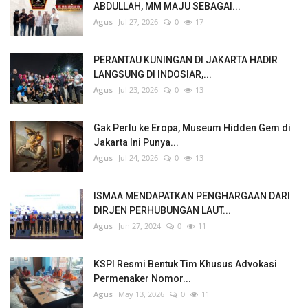
ABDULLAH, MM MAJU SEBAGAI...
Agus
Jul 27, 2026
0
17
PERANTAU KUNINGAN DI JAKARTA HADIR
LANGSUNG DI INDOSIAR,...
Agus
Jul 23, 2026
0
13
Gak Perlu ke Eropa, Museum Hidden Gem di
Jakarta Ini Punya...
Agus
Jul 24, 2026
0
13
ISMAA MENDAPATKAN PENGHARGAAN DARI
DIRJEN PERHUBUNGAN LAUT...
Agus
Jun 27, 2024
0
11
KSPI Resmi Bentuk Tim Khusus Advokasi
Permenaker Nomor...
Agus
May 13, 2026
0
11