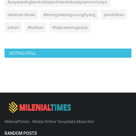
#yayasanlingkarstudisejarahdankebudayaanmurtasiya
Generasi Muda
#lerengselatangununghyang
pendidikan
petani
#badean
#Sejarawannganjuk
VOTING POLL
MilenialTimes - Media Online Terupdate Masa Kini
RANDOM POSTS