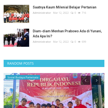
Saatnya Kaum Milenial Belajar Pertanian
Administrator
Mar 12, 2022
0
716
Diam-diam Menhan Prabowo Ada di Yunani,
Ada Apa Ini?
Administrator
Mar 12, 2022
0
699
RANDOM POSTS
Maritim