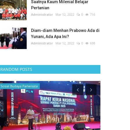
Saatnya Kaum Milenial Belajar
Pertanian
Administrator
Mar 12, 2022
0
716
Diam-diam Menhan Prabowo Ada di
Yunani, Ada Apa Ini?
Administrator
Mar 12, 2022
0
698
RANDOM POSTS
Sosial Budaya Pariwisata
Politik