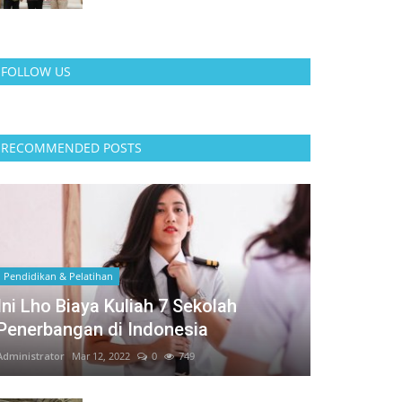
FOLLOW US
RECOMMENDED POSTS
Pendidikan & Pelatihan
Ini Lho Biaya Kuliah 7 Sekolah
Penerbangan di Indonesia
Administrator
Mar 12, 2022
0
749