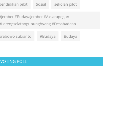
pendidikan pilot
Sosial
sekolah pilot
#Jember #BudayaJember #Aksarapegon
#Lerengselatangununghyang #Desabadean
prabowo subianto
#Budaya
Budaya
VOTING POLL