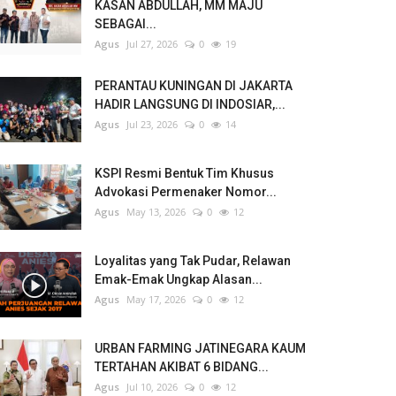
KASAN ABDULLAH, MM MAJU
SEBAGAI...
Agus
Jul 27, 2026
0
19
PERANTAU KUNINGAN DI JAKARTA
HADIR LANGSUNG DI INDOSIAR,...
Agus
Jul 23, 2026
0
14
KSPI Resmi Bentuk Tim Khusus
Advokasi Permenaker Nomor...
Agus
May 13, 2026
0
12
Loyalitas yang Tak Pudar, Relawan
Emak-Emak Ungkap Alasan...
Agus
May 17, 2026
0
12
URBAN FARMING JATINEGARA KAUM
TERTAHAN AKIBAT 6 BIDANG...
Agus
Jul 10, 2026
0
12