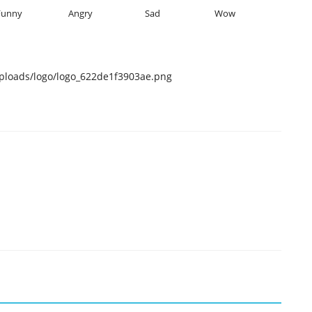
Funny
Angry
Sad
Wow
uploads/logo/logo_622de1f3903ae.png