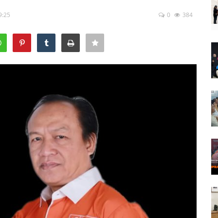
9:25
0
384