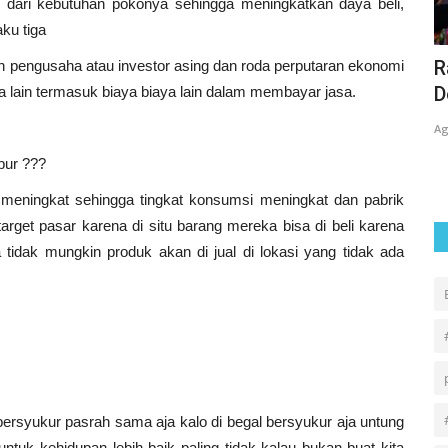
ih dari kebutuhan pokonya sehingga meningkatkan daya beli,
aku tiga
PEKAN CERIA SANGKANURIP: SINERGI
R
 pengusaha atau investor asing dan roda perputaran ekonomi
UKM HTQ UIN SIBER, KAMPUNG...
D
ra lain termasuk biaya biaya lain dalam membayar jasa.
Agus
Jul 21, 2026
0
57
Ag
bur ???
 meningkat sehingga tingkat konsumsi meningkat dan pabrik
arget pasar karena di situ barang mereka bisa di beli karena
tidak mungkin produk akan di jual di lokasi yang tidak ada
ersyukur pasrah sama aja kalo di begal bersyukur aja untung
ntuk kehidupan lebih baik paling tidak kalau bukan buat kita