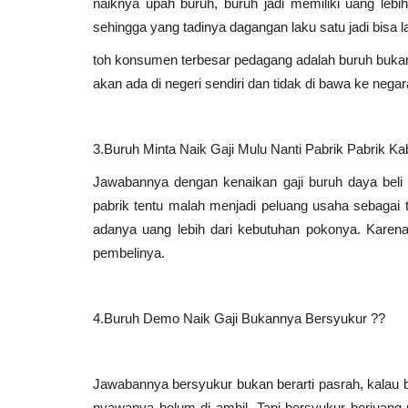
naiknya upah buruh, buruh jadi memiliki uang leb
sehingga yang tadinya dagangan laku satu jadi bisa l
Max Havelaar Is Real: Mengapa
toh konsumen terbesar pedagang adalah buruh bukan
Kelakuan Pejabat Abad ke-19...
akan ada di negeri sendiri dan tidak di bawa ke nega
Agus
Jun 16, 2026
0
71
3.Buruh Minta Naik Gaji Mulu Nanti Pabrik Pabrik Ka
Jawabannya dengan kenaikan gaji buruh daya beli
pabrik tentu malah menjadi peluang usaha sebagai t
adanya uang lebih dari kebutuhan pokonya. Karena 
pembelinya.
4.Buruh Demo Naik Gaji Bukannya Bersyukur ??
Jawabannya bersyukur bukan berarti pasrah, kalau b
nyawanya belum di ambil. Tapi bersyukur berjuang u