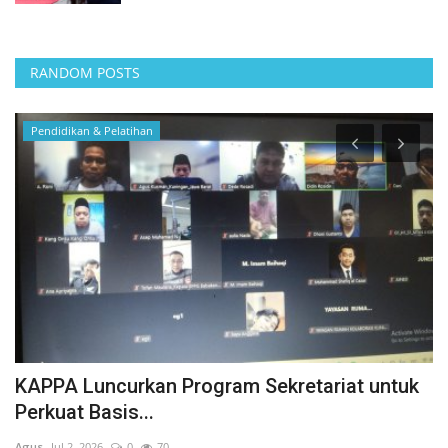
RANDOM POSTS
Politik
uk
Riwayat Dibalik Dukungan Anies Baswedan ke
Pasangan Pram-Doel
Agus
Nov 26, 2024
0
595