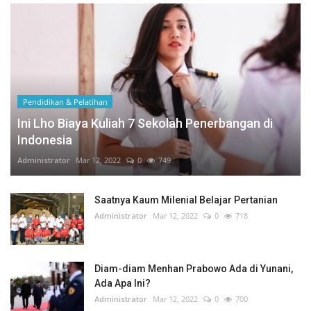
Pendidikan & Pelatihan
Ini Lho Biaya Kuliah 7 Sekolah Penerbangan di
Indonesia
Administrator
Mar 12, 2022
0
749
Saatnya Kaum Milenial Belajar Pertanian
Administrator
Mar 12, 2022
0
718
Diam-diam Menhan Prabowo Ada di Yunani,
Ada Apa Ini?
Administrator
Mar 12, 2022
0
700