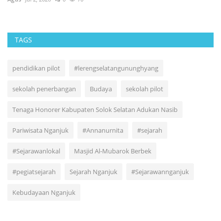
TAGS
pendidikan pilot
#lerengselatangununghyang
sekolah penerbangan
Budaya
sekolah pilot
Tenaga Honorer Kabupaten Solok Selatan Adukan Nasib
Pariwisata Nganjuk
#Annanurnita
#sejarah
#Sejarawanlokal
Masjid Al-Mubarok Berbek
#pegiatsejarah
Sejarah Nganjuk
#Sejarawannganjuk
Kebudayaan Nganjuk