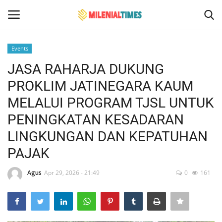
Events
Login
Register
JASA RAHARJA DUKUNG
PROKLIM JATINEGARA KAUM
Home
MELALUI PROGRAM TJSL UNTUK
Bencana Alam
PENINGKATAN KESADARAN
LINGKUNGAN DAN KEPATUHAN
Sosial Budaya Pariwisata
PAJAK
Hukum
Agus
Apr 29, 2026 - 21:49
0
161
Events
Contact