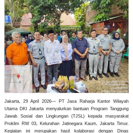
Politik
Maritim
Pertanian
Perkebunan & Perikanan
Opini
Ekonomi & Keuangan
Pendidikan & Pelatihan
Jakarta, 29 April 2026— PT Jasa Raharja Kantor Wilayah
Utama DKI Jakarta menyalurkan bantuan Program Tanggung
Jawab Sosial dan Lingkungan (TJSL) kepada masyarakat
Proklim RW 03, Kelurahan Jatinegara Kaum, Jakarta Timur.
Kegiatan ini merupakan hasil kolaborasi dengan Dinas