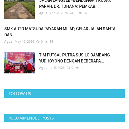
JALAN LANGSEB–BENDUNGAN RUSAK
PARAH, DR. TOHANA: PEMKAB...
Agus
Apr 28, 2026
0
14
SMK AUTO MATSUDA RAYAKAN MILAD, GELAR JALAN SANTAI
DAN...
Agus
May 16, 2026
0
14
TIM FUTSAL PUTRA SUSILO BAMBANG
YUDHOYONO DENGAN BEBERAPA...
Agus
Jul 5, 2026
0
14
FOLLOW US
RECOMMENDED POSTS