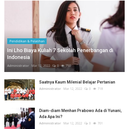
Pendidikan & Pelatihan
Ini Lho Biaya Kuliah 7 Sekolah Penerbangan di
Indonesia
Administrator
Mar 12, 2022
0
750
Saatnya Kaum Milenial Belajar Pertanian
Administrator
Mar 12, 2022
0
718
Diam-diam Menhan Prabowo Ada di Yunani,
Ada Apa Ini?
Administrator
Mar 12, 2022
0
701