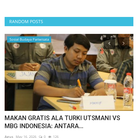
RANDOM POSTS
Sosial Budaya Pariwisata
MAKAN GRATIS ALA TURKI UTSMANI VS
D
MBG INDONESIA: ANTARA...
A
Agus
May 16, 2026
0
126
Ag