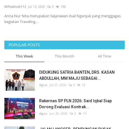
Miftakhulk112
Jul 13, 2025
0
196
Politik
Anna Nur Nita merupakan Sejarawan Asal Nganjuk yang menggagas
kegiatan Traveling...
Maritim
Pertanian
POPULAR POSTS
Perkebunan & Perikanan
This Week
This Month
All Time
Opini
DIDUKUNG SATRIA BANTEN, DRS. KASAN
ABDULLAH, MM MAJU SEBAGAI...
Ekonomi & Keuangan
Agus
Jul 27, 2026
0
19
Pendidikan & Pelatihan
Rakernas SP PLN 2026: Said Iqbal Siap
Dorong Evaluasi Kontrak...
Agus
Jun 26, 2026
0
15