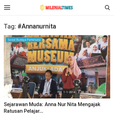
Tag:
#Annanurnita
Login
Register
Sosial Budaya Pariwisata
Home
Bencana Alam
Sosial Budaya Pariwisata
Hukum
Events
Sejarawan Muda: Anna Nur Nita Mengajak
Contact
Ratusan Pelajar...