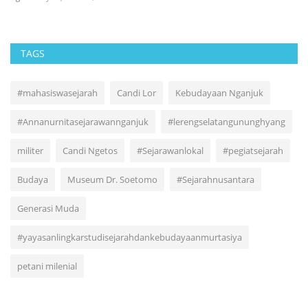
TAGS
#mahasiswasejarah
Candi Lor
Kebudayaan Nganjuk
#Annanurnitasejarawannganjuk
#lerengselatangununghyang
militer
Candi Ngetos
#Sejarawanlokal
#pegiatsejarah
Budaya
Museum Dr. Soetomo
#Sejarahnusantara
Generasi Muda
#yayasanlingkarstudisejarahdankebudayaanmurtasiya
petani milenial