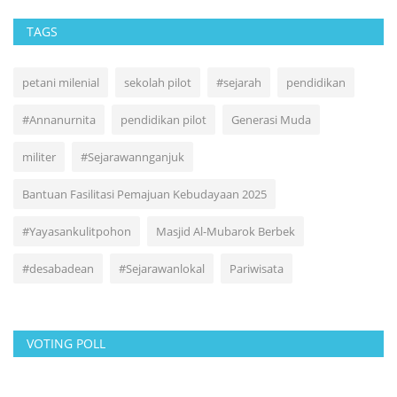
TAGS
petani milenial
sekolah pilot
#sejarah
pendidikan
#Annanurnita
pendidikan pilot
Generasi Muda
militer
#Sejarawannganjuk
Bantuan Fasilitasi Pemajuan Kebudayaan 2025
#Yayasankulitpohon
Masjid Al-Mubarok Berbek
#desabadean
#Sejarawanlokal
Pariwisata
VOTING POLL