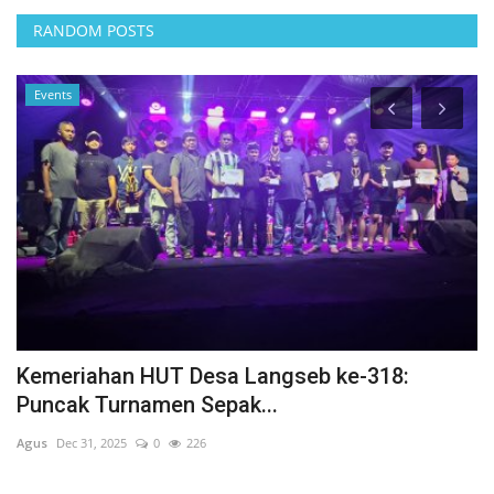
RANDOM POSTS
Events
Kemeriahan HUT Desa Langseb ke-318:
P
Puncak Turnamen Sepak...
L
Agus
Dec 31, 2025
0
226
Ag