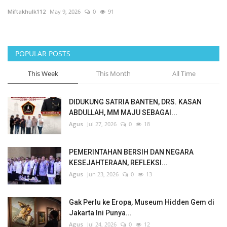
Miftakhulk112
May 9, 2026
0
91
Events
Maritim
POPULAR POSTS
Pertanian
This Week
This Month
All Time
Perkebunan & Perikanan
DIDUKUNG SATRIA BANTEN, DRS. KASAN
ABDULLAH, MM MAJU SEBAGAI...
Opini
Agus
Jul 27, 2026
0
18
Ekonomi & Keuangan
PEMERINTAHAN BERSIH DAN NEGARA
KESEJAHTERAAN, REFLEKSI...
Pendidikan & Pelatihan
Agus
Jun 23, 2026
0
13
Gak Perlu ke Eropa, Museum Hidden Gem di
Jakarta Ini Punya...
Agus
Jul 24, 2026
0
12