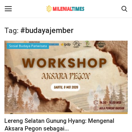
Tag:
#budayajember
Login
Register
Sosial Budaya Pariwisata
Home
Contact
Politik
Bencana Alam
Sosial Budaya Pariwisata
Lereng Selatan Gunung Hyang: Mengenal
Hukum
Aksara Pegon sebagai...