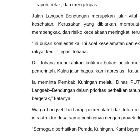
—rapuh, retak, dan mengelupas.
Jalan Langseb–Bendungan merupakan jalur vital w
kesehatan. Kerusakan yang dibiarkan membuat
membengkak, dan risiko kecelakaan meningkat, teru
“Ini bukan soal estetika. Ini soal keselamatan dan ek
rakyat kecil,” tegas Tohana.
Dr. Tohana menekankan kritik ini bukan untuk menj
pemerintah. Kalau jalan bagus, kami apresiasi. Kalau
Ia meminta Pemkab Kuningan melalui Dinas PUT
Langseb–Bendungan dalam prioritas perbaikan tahun i
Politik
bergerak,” katanya.
Warga Langseb berharap pemerintah tidak tutup ma
infrastruktur desa sama pentingnya dengan proyek di
“Semoga diperhatikan Pemda Kuningan. Kami bayar pa