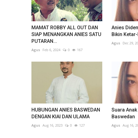
MAMAT ROBBY ALL OUT DAN
Anies Dide
SIAP MENANGKAN ANIES SATU
Bikin Ketar-
PUTARAN...
Agus
Dec 29, 2
Agus
Feb 6, 2024
0
167
HUBUNGAN ANIES BASWEDAN
Suara Anak
DENGAN KIAI DAN ULAMA
Baswedan
Agus
Aug 16, 2023
0
127
Agus
Aug 16, 2