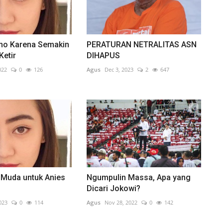
mo Karena Semakin
PERATURAN NETRALITAS ASN
Ketir
DIHAPUS
022
0
126
Agus
Dec 3, 2023
2
647
 Muda untuk Anies
Ngumpulin Massa, Apa yang
Dicari Jokowi?
023
0
114
Agus
Nov 28, 2022
0
142