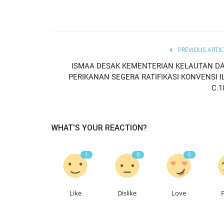
Paguyuban Masyarakat Kuning
PREVIOUS ARTIC
(Siwindu Maju Kabeh) Dukung...
ISMAA DESAK KEMENTERIAN KELAUTAN D
Agus
Nov 17, 2024
0
520
PERIKANAN SEGERA RATIFIKASI KONVENSI I
C.1
WHAT'S YOUR REACTION?
1
0
0
Like
Dislike
Love