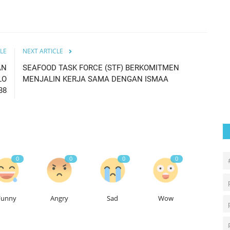
an
AKU INGIN HIDUP 50 TAHUN LAGI
LE
NEXT ARTICLE
Agus
Sep 19, 2024
0
347
AN
SEAFOOD TASK FORCE (STF) BERKOMITMEN
LO
MENJALIN KERJA SAMA DENGAN ISMAA
88
0
0
0
0
Funny
Angry
Sad
Wow