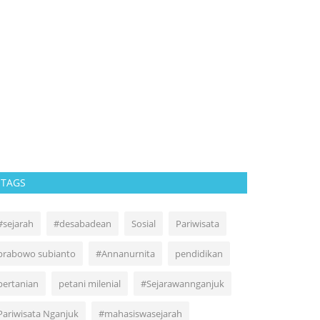
JASA RAH
JATINEGA
PROGRAM..
Agus
Apr 29, 2026
TAGS
#sejarah
#desabadean
Sosial
Pariwisata
prabowo subianto
#Annanurnita
pendidikan
pertanian
petani milenial
#Sejarawannganjuk
Pariwisata Nganjuk
#mahasiswasejarah