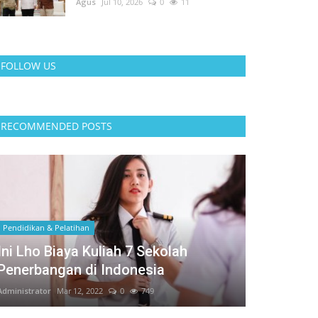
Agus
Jul 10, 2026
0
11
FOLLOW US
RECOMMENDED POSTS
Pendidikan & Pelatihan
Ini Lho Biaya Kuliah 7 Sekolah
Penerbangan di Indonesia
Administrator
Mar 12, 2022
0
749