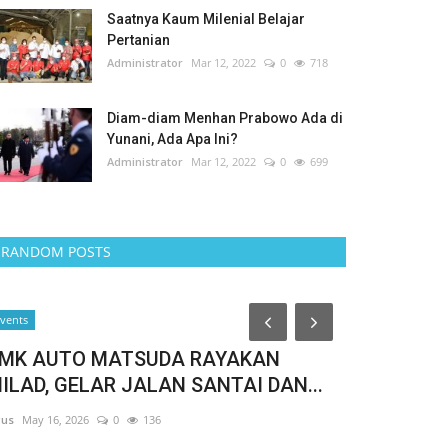
Saatnya Kaum Milenial Belajar
Pertanian
Administrator
Mar 12, 2022
0
718
Diam-diam Menhan Prabowo Ada di
Yunani, Ada Apa Ini?
Administrator
Mar 12, 2022
0
699
RANDOM POSTS
Events
vents
MK AUTO MATSUDA RAYAKAN
ILAD, GELAR JALAN SANTAI DAN...
us
May 16, 2026
0
136