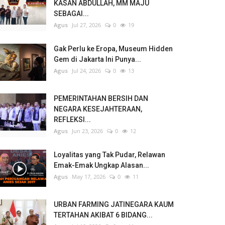
KASAN ABDULLAH, MM MAJU
SEBAGAI...
Agus
Jul 27, 2026
0
19
Gak Perlu ke Eropa, Museum Hidden
Gem di Jakarta Ini Punya...
Agus
Jul 24, 2026
0
13
PEMERINTAHAN BERSIH DAN
NEGARA KESEJAHTERAAN,
REFLEKSI...
Agus
Jun 23, 2026
0
12
Loyalitas yang Tak Pudar, Relawan
Emak-Emak Ungkap Alasan...
Agus
May 17, 2026
0
11
URBAN FARMING JATINEGARA KAUM
TERTAHAN AKIBAT 6 BIDANG...