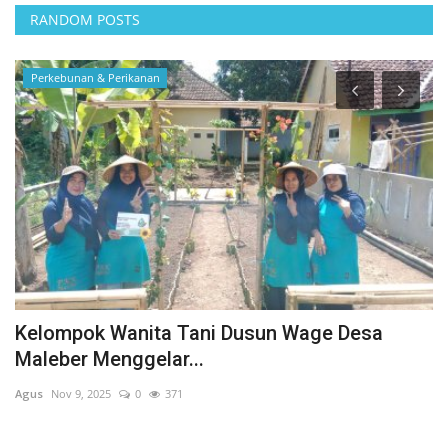
RANDOM POSTS
Perkebunan & Perikanan
Kelompok Wanita Tani Dusun Wage Desa
H
Maleber Menggelar...
T
Agus
Nov 9, 2025
0
371
Ag