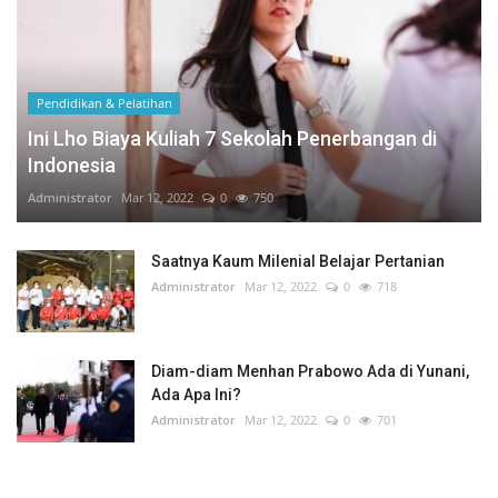
Pendidikan & Pelatihan
Ini Lho Biaya Kuliah 7 Sekolah Penerbangan di
Indonesia
Administrator
Mar 12, 2022
0
750
Saatnya Kaum Milenial Belajar Pertanian
Administrator
Mar 12, 2022
0
718
Diam-diam Menhan Prabowo Ada di Yunani,
Ada Apa Ini?
Administrator
Mar 12, 2022
0
701