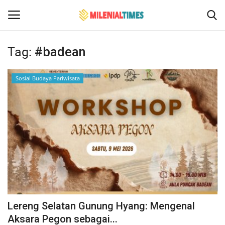
Tag:
#badean
Login
Register
Sosial Budaya Pariwisata
Home
Hukum
Events
Contact
Politik
Lereng Selatan Gunung Hyang: Mengenal
Bencana Alam
Aksara Pegon sebagai...