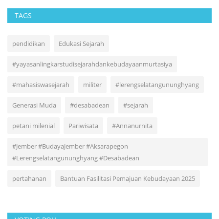
TAGS
pendidikan
Edukasi Sejarah
#yayasanlingkarstudisejarahdankebudayaanmurtasiya
#mahasiswasejarah
militer
#lerengselatangununghyang
Generasi Muda
#desabadean
#sejarah
petani milenial
Pariwisata
#Annanurnita
#Jember #BudayaJember #Aksarapegon
#Lerengselatangununghyang #Desabadean
pertahanan
Bantuan Fasilitasi Pemajuan Kebudayaan 2025