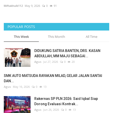
Miftakhulk112
May 9, 2026
0
91
Sosial Budaya Pariwisata
Maritim
POPULAR POSTS
Pertanian
This Week
This Month
All Time
Perkebunan & Perikanan
DIDUKUNG SATRIA BANTEN, DRS. KASAN
ABDULLAH, MM MAJU SEBAGAI...
Opini
Agus
Jul 27, 2026
0
20
Ekonomi & Keuangan
SMK AUTO MATSUDA RAYAKAN MILAD, GELAR JALAN SANTAI
DAN...
Pendidikan & Pelatihan
Agus
May 16, 2026
0
13
Rakernas SP PLN 2026: Said Iqbal Siap
Dorong Evaluasi Kontrak...
Agus
Jun 26, 2026
0
13