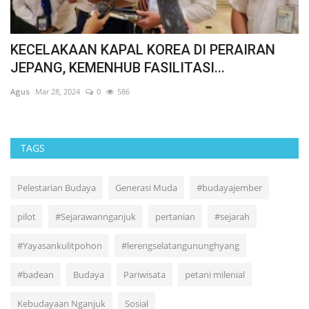
HAUL PANGERAN JAYAKARTA MENJELANG
P
HUT KE-499 JAKARTA, MERAWAT...
K
Agus
Jun 22, 2026
0
143
Ag
TAGS
Pelestarian Budaya
Generasi Muda
#budayajember
pilot
#Sejarawannganjuk
pertanian
#sejarah
#Yayasankulitpohon
#lerengselatangununghyang
#badean
Budaya
Pariwisata
petani milenial
Kebudayaan Nganjuk
Sosial