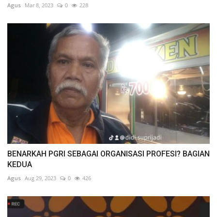
Agus
Mar 8, 2023
0
228
BENARKAH PGRI SEBAGAI ORGANISASI PROFESI? BAGIAN
KEDUA
Agus
Aug 29, 2023
0
426