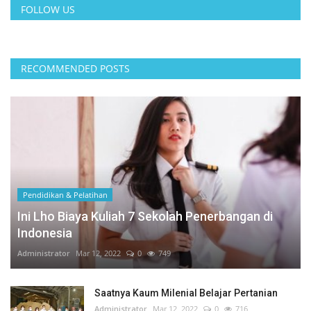
FOLLOW US
RECOMMENDED POSTS
Pendidikan & Pelatihan
Ini Lho Biaya Kuliah 7 Sekolah Penerbangan di
Indonesia
Administrator
Mar 12, 2022
0
749
Saatnya Kaum Milenial Belajar Pertanian
Administrator
Mar 12, 2022
0
716