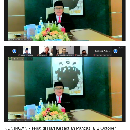
Events
Maritim
Pertanian
Perkebunan & Perikanan
Opini
Ekonomi & Keuangan
Pendidikan & Pelatihan
KUNINGAN,- Tepat di Hari Kesaktian Pancasila, 1 Oktober