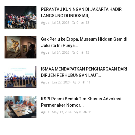
PERANTAU KUNINGAN DI JAKARTA HADIR
LANGSUNG DI INDOSIAR,...
Agus
Jul 23, 2026
0
13
Gak Perlu ke Eropa, Museum Hidden Gem di
Jakarta Ini Punya...
Agus
Jul 24, 2026
0
13
ISMAA MENDAPATKAN PENGHARGAAN DARI
DIRJEN PERHUBUNGAN LAUT...
Agus
Jun 27, 2024
0
11
KSPI Resmi Bentuk Tim Khusus Advokasi
Permenaker Nomor...
Agus
May 13, 2026
0
11