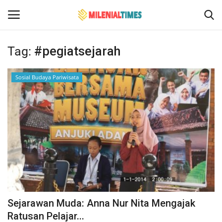
Tag:
#pegiatsejarah
Login
Register
Sosial Budaya Pariwisata
Home
Hukum
Events
Contact
Politik
Sejarawan Muda: Anna Nur Nita Mengajak
Bencana Alam
Ratusan Pelajar...