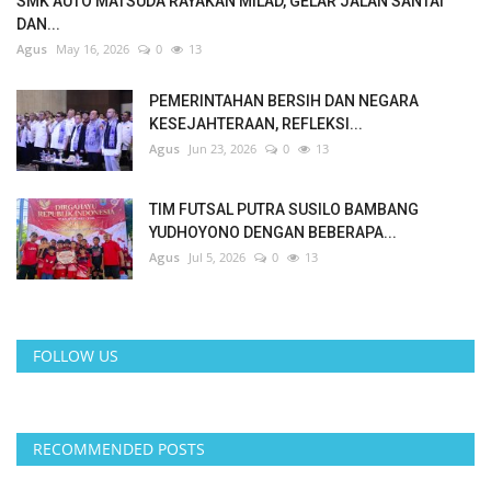
SMK AUTO MATSUDA RAYAKAN MILAD, GELAR JALAN SANTAI
DAN...
Agus
May 16, 2026
0
13
PEMERINTAHAN BERSIH DAN NEGARA
KESEJAHTERAAN, REFLEKSI...
Agus
Jun 23, 2026
0
13
TIM FUTSAL PUTRA SUSILO BAMBANG
YUDHOYONO DENGAN BEBERAPA...
Agus
Jul 5, 2026
0
13
FOLLOW US
RECOMMENDED POSTS