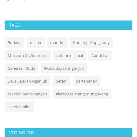
TAGS
Budaya
militer
maritim
Kunjungi Kopi Jhony
Museum Dr. Soetomo
petani milenial
Candi Lor
Generasi Muda
#Kebudayaannganjuk
Situs Sejarah Nganjuk
petani
pertahanan
sekolah penerbangan
#lerengselatangununghyang
sekolah pilot
VOTING POLL