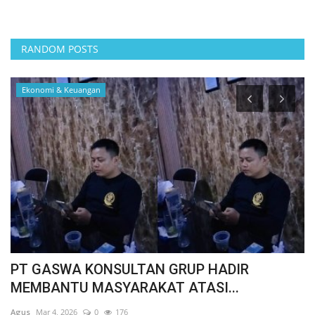
RANDOM POSTS
Ekonomi & Keuangan
PT GASWA KONSULTAN GRUP HADIR
H
MEMBANTU MASYARAKAT ATASI...
B
Agus
Mar 4, 2026
0
176
Ag