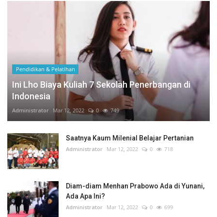
Pendidikan & Pelatihan
Ini Lho Biaya Kuliah 7 Sekolah Penerbangan di
Indonesia
Administrator
Mar 12, 2022
0
749
Saatnya Kaum Milenial Belajar Pertanian
Administrator
Mar 12, 2022
0
718
Diam-diam Menhan Prabowo Ada di Yunani,
Ada Apa Ini?
Administrator
Mar 12, 2022
0
699