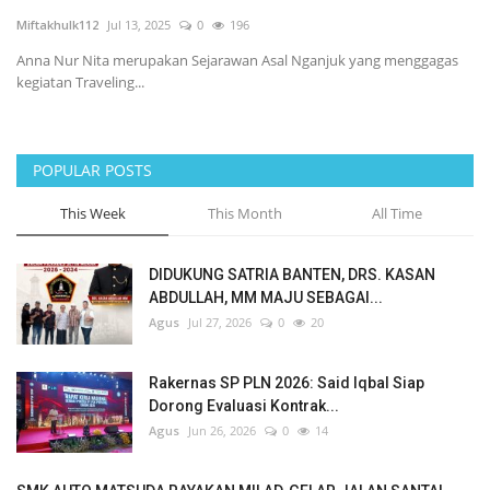
Miftakhulk112
Jul 13, 2025
0
196
Sosial Budaya Pariwisata
Anna Nur Nita merupakan Sejarawan Asal Nganjuk yang menggagas
kegiatan Traveling...
Maritim
Pertanian
POPULAR POSTS
Perkebunan & Perikanan
This Week
This Month
All Time
Opini
DIDUKUNG SATRIA BANTEN, DRS. KASAN
ABDULLAH, MM MAJU SEBAGAI...
Ekonomi & Keuangan
Agus
Jul 27, 2026
0
20
Pendidikan & Pelatihan
Rakernas SP PLN 2026: Said Iqbal Siap
Dorong Evaluasi Kontrak...
Agus
Jun 26, 2026
0
14