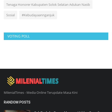
Tenaga Honorer Kabupaten Solok Selatan Adukan Nasib
Sosial
#Kebudayaannganjuk
VOTING POLL
MilenialTimes - Media Online Terupdate Masa Kini
RANDOM POSTS