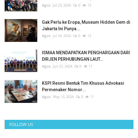
Agus
Jul 23, 2026
0
13
Gak Perlu ke Eropa, Museum Hidden Gem di
Jakarta Ini Punya...
Agus
Jul 24, 2026
0
13
ISMAA MENDAPATKAN PENGHARGAAN DARI
DIRJEN PERHUBUNGAN LAUT...
Agus
Jun 27, 2024
0
11
KSPI Resmi Bentuk Tim Khusus Advokasi
Permenaker Nomor...
Agus
May 13, 2026
0
11
FOLLOW US