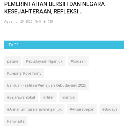
MAKAN GRATIS ALA TURKI UTSMANI VS
MBG INDONESIA: ANTARA...
Agus
May 16, 2026
0
125
TAGS
petani
Kebudayaan Nganjuk
#badean
Kunjungi Kopi Jhony
Bantuan Fasilitasi Pemajuan Kebudayaan 2025
#Sejarawanlokal
militer
maritim
#Annanurnitasejarawannganjuk
#Aksarapegon
#Budaya
Pariwisata