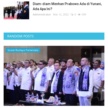
Diam-diam Menhan Prabowo Ada di Yunani,
Ada Apa Ini?
Administrator
Mar 12, 2022
0
699
RANDOM POSTS
Sosial Budaya Pariwisata
E
S
G
Ag