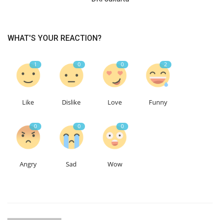
WHAT'S YOUR REACTION?
1
0
0
2
Like
Dislike
Love
Funny
0
0
0
Angry
Sad
Wow