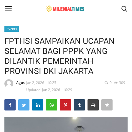
Events
Login
Register
FPTHSI SAMPAIKAN UCAPAN
SELAMAT BAGI PPPK YANG
Home
DILANTIK PEMERINTAH
Bencana Alam
PROVINSI DKI JAKARTA
Sosial Budaya Pariwisata
Agus
Jan 2, 2026 - 10:25
0
309
Updated: Jan 2, 2026 - 10:29
Hukum
Events
Contact