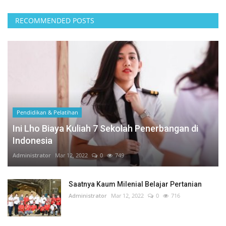
RECOMMENDED POSTS
Pendidikan & Pelatihan
Ini Lho Biaya Kuliah 7 Sekolah Penerbangan di
Indonesia
Administrator
Mar 12, 2022
0
749
Saatnya Kaum Milenial Belajar Pertanian
Administrator
Mar 12, 2022
0
716