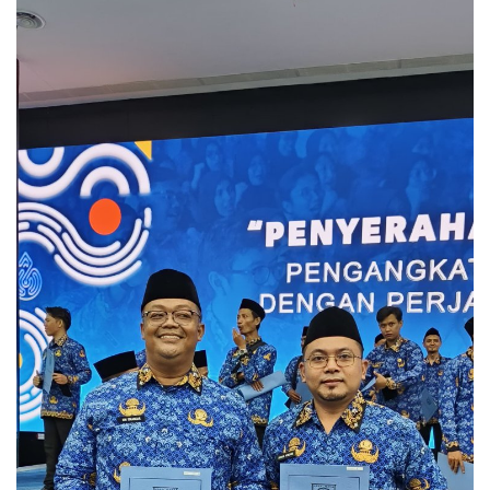
Politik
Maritim
Pertanian
Perkebunan & Perikanan
Opini
Ekonomi & Keuangan
Pendidikan & Pelatihan