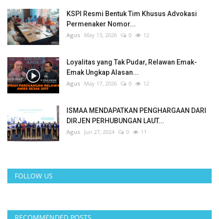
KSPI Resmi Bentuk Tim Khusus Advokasi
Permenaker Nomor...
Agus
May 13, 2026
0
12
Loyalitas yang Tak Pudar, Relawan Emak-
Emak Ungkap Alasan...
Agus
May 17, 2026
0
12
ISMAA MENDAPATKAN PENGHARGAAN DARI
DIRJEN PERHUBUNGAN LAUT...
Agus
Jun 27, 2024
0
11
FOLLOW US
RECOMMENDED POSTS