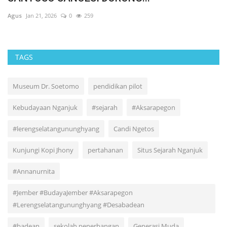
Agus
May 9, 2026
0
120
Ag
TAGS
Museum Dr. Soetomo
pendidikan pilot
Kebudayaan Nganjuk
#sejarah
#Aksarapegon
#lerengselatangununghyang
Candi Ngetos
Kunjungi Kopi Jhony
pertahanan
Situs Sejarah Nganjuk
#Annanurnita
#Jember #BudayaJember #Aksarapegon
#Lerengselatangununghyang #Desabadean
#badean
sekolah penerbangan
Generasi Muda