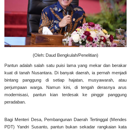
Sosial Budaya Pariwisata
Maritim
Pertanian
Perkebunan & Perikanan
(Oleh: Daud Bengkulah/Penelitian)
Pantun adalah salah satu puisi lama yang mekar dan berakar
Opini
kuat di tanah Nusantara. Di banyak daerah, ia pernah menjadi
bintang panggung di setiap hajatan, musyawarah, atau
Ekonomi & Keuangan
perjumpaan warga. Namun kini, di tengah derasnya arus
modernisasi, pantun kian terdesak ke pinggir panggung
Pendidikan & Pelatihan
peradaban.
Bagi Menteri Desa, Pembangunan Daerah Tertinggal (Mendes
PDT) Yandri Susanto, pantun bukan sekadar rangkaian kata