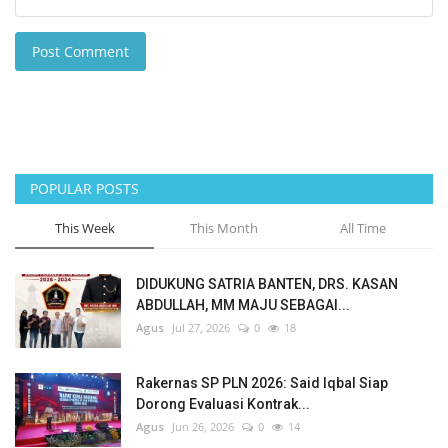
Post Comment
POPULAR POSTS
This Week
This Month
All Time
DIDUKUNG SATRIA BANTEN, DRS. KASAN
ABDULLAH, MM MAJU SEBAGAI...
Agus
Jul 27, 2026
0
18
Rakernas SP PLN 2026: Said Iqbal Siap
Dorong Evaluasi Kontrak...
Agus
Jun 26, 2026
0
14