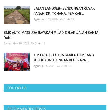
JALAN LANGSEB–BENDUNGAN RUSAK
PARAH, DR. TOHANA: PEMKAB...
Agus
Apr 28, 2026
0
13
SMK AUTO MATSUDA RAYAKAN MILAD, GELAR JALAN SANTAI
DAN...
Agus
May 16, 2026
0
13
TIM FUTSAL PUTRA SUSILO BAMBANG
YUDHOYONO DENGAN BEBERAPA...
Agus
Jul 5, 2026
0
13
FOLLOW US
RECOMMENDED POSTS