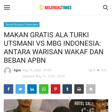
Sosial Budaya Pariwisata
Login
Register
MAKAN GRATIS ALA TURKI
UTSMANI VS MBG INDONESIA:
Home
ANTARA WARISAN WAKAF DAN
Bencana Alam
BEBAN APBN
Sosial Budaya Pariwisata
Agus
May 16, 2026 - 20:00
0
126
Updated: May 16, 2026 - 20:10
Hukum
Events
Contact