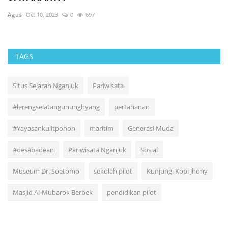
Agus
Sep 1, 2023
0
734
Ag
TAGS
Situs Sejarah Nganjuk
Pariwisata
#lerengselatangununghyang
pertahanan
#Yayasankulitpohon
maritim
Generasi Muda
#desabadean
Pariwisata Nganjuk
Sosial
Museum Dr. Soetomo
sekolah pilot
Kunjungi Kopi Jhony
Masjid Al-Mubarok Berbek
pendidikan pilot