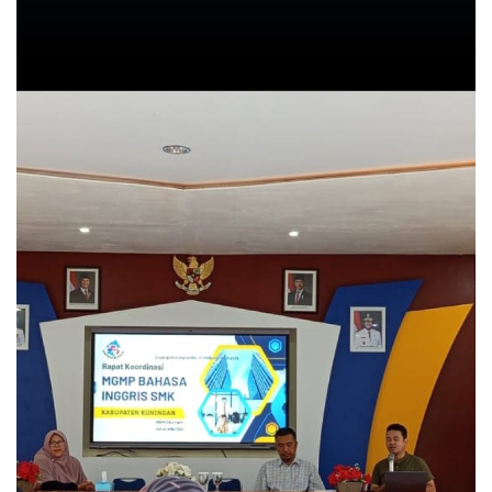
Events
Maritim
Pertanian
Perkebunan & Perikanan
Opini
Ekonomi & Keuangan
Pendidikan & Pelatihan