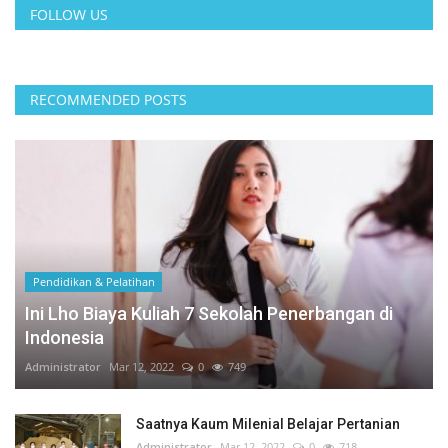
FOLLOW US
RECOMMENDED POSTS
Pendidikan & Pelatihan
Ini Lho Biaya Kuliah 7 Sekolah Penerbangan di
Indonesia
Administrator
Mar 12, 2022
0
749
Saatnya Kaum Milenial Belajar Pertanian
Administrator
Mar 12, 2022
0
718