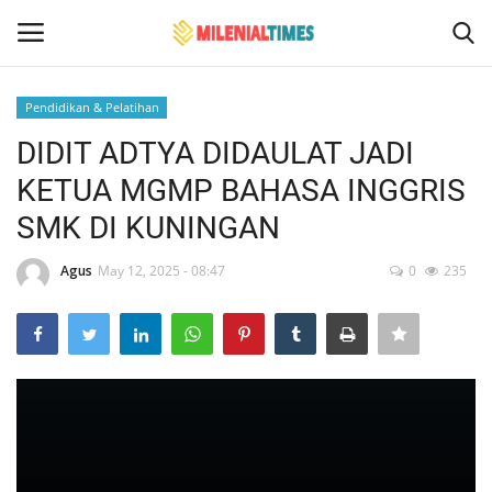
Pendidikan & Pelatihan
Login
Register
DIDIT ADTYA DIDAULAT JADI
KETUA MGMP BAHASA INGGRIS
Home
SMK DI KUNINGAN
Contact
Agus
May 12, 2025 - 08:47
0
235
Politik
Bencana Alam
Sosial Budaya Pariwisata
Hukum