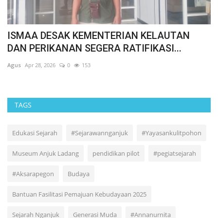
PERMAK JAWA BARAT DUKUNG DEDI
F
MULYADI-ERWAN PADA PILGUB...
M
Agus
Nov 26, 2024
0
504
Ag
TAGS
Edukasi Sejarah
#Sejarawannganjuk
#Yayasankulitpohon
Museum Anjuk Ladang
pendidikan pilot
#pegiatsejarah
#Aksarapegon
Budaya
Bantuan Fasilitasi Pemajuan Kebudayaan 2025
Sejarah Nganjuk
Generasi Muda
#Annanurnita