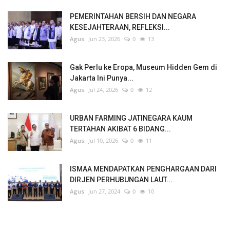
PEMERINTAHAN BERSIH DAN NEGARA
KESEJAHTERAAN, REFLEKSI...
Agus
Jun 23, 2026
0
13
Gak Perlu ke Eropa, Museum Hidden Gem di
Jakarta Ini Punya...
Agus
Jul 24, 2026
0
12
URBAN FARMING JATINEGARA KAUM
TERTAHAN AKIBAT 6 BIDANG...
Agus
Jul 10, 2026
0
11
ISMAA MENDAPATKAN PENGHARGAAN DARI
DIRJEN PERHUBUNGAN LAUT...
Agus
Jun 27, 2024
0
10