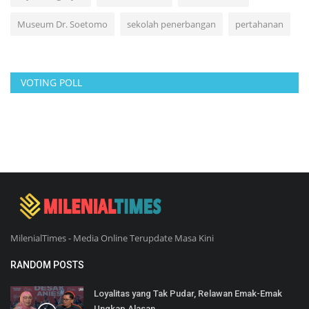
Museum Dr. Soetomo
sekolah penerbangan
pertahanan
VOTING POLL
MilenialTimes - Media Online Terupdate Masa Kini
RANDOM POSTS
Loyalitas yang Tak Pudar, Relawan Emak-Emak
Ungkap Alasan...