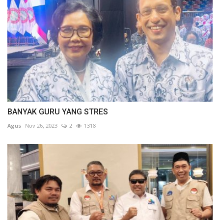
BANYAK GURU YANG STRES
Agus
Nov 26, 2023
2
1318