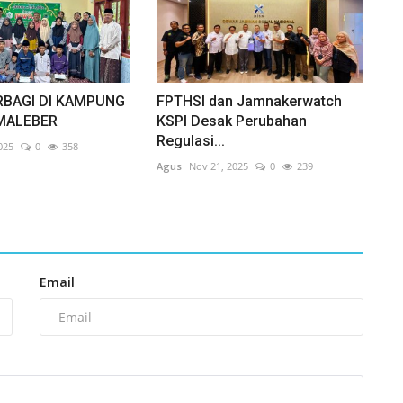
RBAGI DI KAMPUNG
FPTHSI dan Jamnakerwatch
MALEBER
KSPI Desak Perubahan
Regulasi...
025
0
358
Agus
Nov 21, 2025
0
239
Email