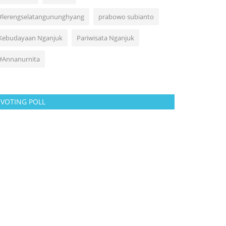
#lerengselatangununghyang
prabowo subianto
Kebudayaan Nganjuk
Pariwisata Nganjuk
#Annanurnita
VOTING POLL