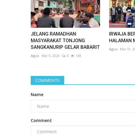
JELANG RAMADHAN:
IRWAJA BE
MASYARAKAT TONJONG
HALAMAN 
SANGKANURIP GELAR BABARIT
Agus
Mar 31, 2
Agus
Mar 9, 2024
0
188
COMMENTS
Name
Comment