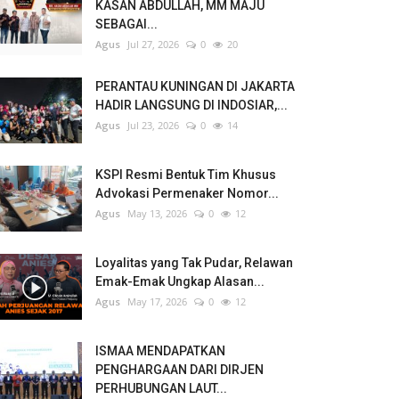
KASAN ABDULLAH, MM MAJU
SEBAGAI...
Agus
Jul 27, 2026
0
20
PERANTAU KUNINGAN DI JAKARTA
HADIR LANGSUNG DI INDOSIAR,...
Agus
Jul 23, 2026
0
14
KSPI Resmi Bentuk Tim Khusus
Advokasi Permenaker Nomor...
Agus
May 13, 2026
0
12
Loyalitas yang Tak Pudar, Relawan
Emak-Emak Ungkap Alasan...
Agus
May 17, 2026
0
12
ISMAA MENDAPATKAN
PENGHARGAAN DARI DIRJEN
PERHUBUNGAN LAUT...