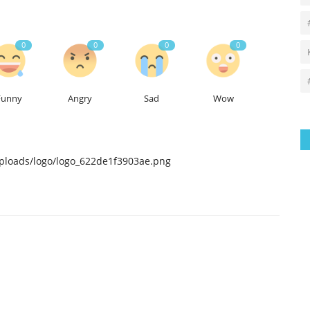
0
0
0
0
Funny
Angry
Sad
Wow
uploads/logo/logo_622de1f3903ae.png