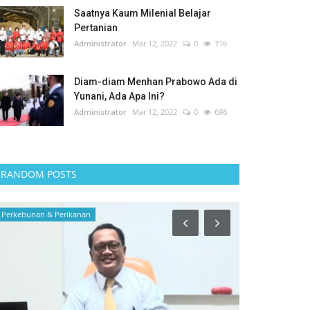
Saatnya Kaum Milenial Belajar
Pertanian
Administrator
Mar 12, 2022
0
716
Diam-diam Menhan Prabowo Ada di
Yunani, Ada Apa Ini?
Administrator
Mar 12, 2022
0
698
RANDOM POSTS
Perkebunan & Perikanan
Opini