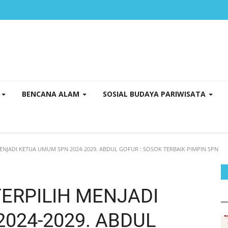
K
BENCANA ALAM
SOSIAL BUDAYA PARIWISATA
NJADI KETUA UMUM SPN 2024-2029. ABDUL GOFUR : SOSOK TERBAIK PIMPIN SPN
ERPILIH MENJADI
024-2029. ABDUL