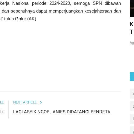
erja Nasional periode 2024-2029, semoga SPN dibawah
 dan sepenuhnya dapat memperjuangkan kesejahteraan dan
l" tutup Gofur (AK)
L
ISMAA MENDAPATKAN
K
IAN
PENGHARGAAN DARI DIRJEN
T
PERHUBUNGAN LAUT...
Ag
Agus
Jun 27, 2024
0
658
LE
NEXT ARTICLE
ik
LAGI ASYIK NGOPI, ANIES DIDATANGI PENDETA