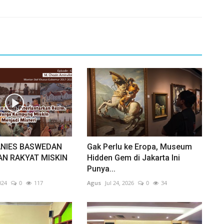
 ANIES BASWEDAN
Gak Perlu ke Eropa, Museum
N RAKYAT MISKIN
Hidden Gem di Jakarta Ini
Punya...
024
0
117
Agus
Jul 24, 2026
0
34