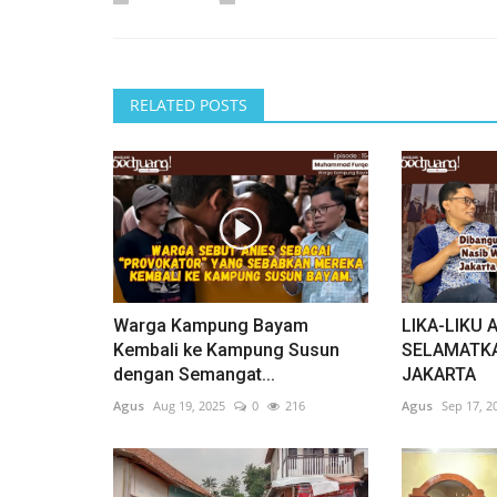
RELATED POSTS
Warga Kampung Bayam
LIKA-LIKU
Kembali ke Kampung Susun
SELAMATKA
dengan Semangat...
JAKARTA
Agus
Aug 19, 2025
0
216
Agus
Sep 17, 2