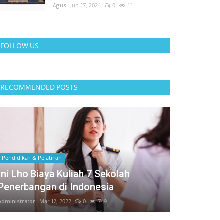
Agus
Jun 27, 2024
0
11
FOLLOW US
RECOMMENDED POSTS
Pendidikan & Pelatihan
Ini Lho Biaya Kuliah 7 Sekolah
Penerbangan di Indonesia
Administrator
Mar 12, 2022
0
749