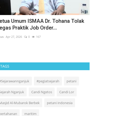
etua Umum ISMAA Dr. Tohana Tolak
AKU INGIN
egas Praktik Job Order...
Agus
Sep 19, 2024
us
Apr 27, 2026
0
167
TAGS
#Sejarawannganjuk
#pegiatsejarah
petani
Sejarah Nganjuk
Candi Ngetos
Candi Lor
Masjid Al-Mubarok Berbek
petani indonesia
pertahanan
maritim