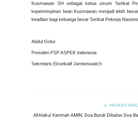
Kusmawan SH sebagai ketua umum Serikat Pek
kepemimpinan Iwan Kusmawan menjadi lebih besar
keadilan bagi keluarga besar Serikat Pekerja Nasiona
PERMASALAHAN AWAK KAPA
PERIKANAN MENJADI PERHAT
KSBSI
Abdul Gofur
Agus
Aug 5, 2023
0
679
Presiden FSP ASPEK Indonesia
Sekretaris Eksekutif Jamkeswatch
PREVIOUS ARTIC
Akhlakul Karimah AMIN, Doa Buruk Dibalas Doa Ba