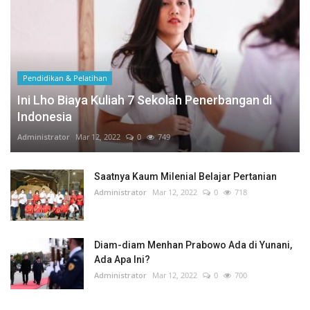
Pendidikan & Pelatihan
Ini Lho Biaya Kuliah 7 Sekolah Penerbangan di
Indonesia
Administrator
Mar 12, 2022
0
749
Saatnya Kaum Milenial Belajar Pertanian
Administrator
Mar 12, 2022
0
718
Diam-diam Menhan Prabowo Ada di Yunani,
Ada Apa Ini?
Administrator
Mar 12, 2022
0
700