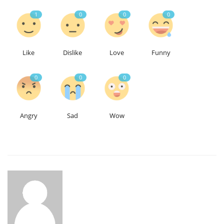
1
0
0
0
Like
Dislike
Love
Funny
0
0
0
Angry
Sad
Wow