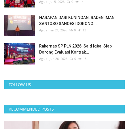
Agus
Jul 5, 2026
0
14
HARAPAN DARI KUNINGAN: RADEN IMAN
SANTOSO SANOESI DORONG...
Agus
Jan 21, 2026
0
13
Rakernas SP PLN 2026: Said Iqbal Siap
Dorong Evaluasi Kontrak...
Agus
Jun 26, 2026
0
13
FOLLOW US
RECOMMENDED POSTS