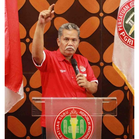
Events
Maritim
Pertanian
Perkebunan & Perikanan
Opini
Ekonomi & Keuangan
Pendidikan & Pelatihan