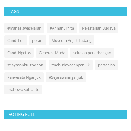
TAGS
#mahasiswasejarah
#Annanurnita
Pelestarian Budaya
Candi Lor
petani
Museum Anjuk Ladang
Candi Ngetos
Generasi Muda
sekolah penerbangan
#Yayasankulitpohon
#Kebudayaannganjuk
pertanian
Pariwisata Nganjuk
#Sejarawannganjuk
prabowo subianto
VOTING POLL