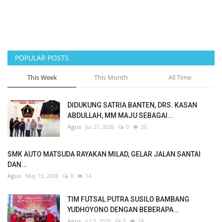
POPULAR POSTS
This Week
This Month
All Time
DIDUKUNG SATRIA BANTEN, DRS. KASAN
ABDULLAH, MM MAJU SEBAGAI...
Agus
Jul 27, 2026
0
20
SMK AUTO MATSUDA RAYAKAN MILAD, GELAR JALAN SANTAI
DAN...
Agus
May 16, 2026
0
14
TIM FUTSAL PUTRA SUSILO BAMBANG
YUDHOYONO DENGAN BEBERAPA...
Agus
Jul 5, 2026
0
14