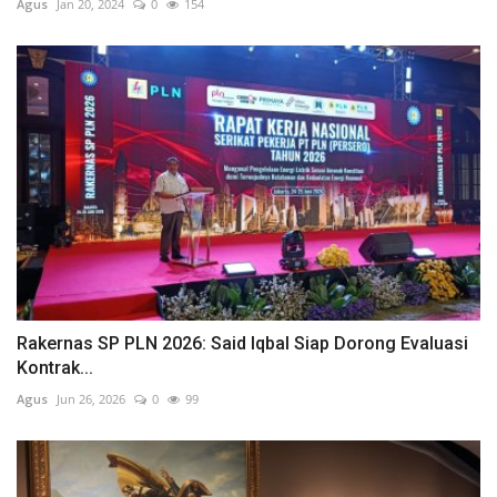
Agus
Jan 20, 2024
0
154
Rakernas SP PLN 2026: Said Iqbal Siap Dorong Evaluasi
Kontrak...
Agus
Jun 26, 2026
0
99