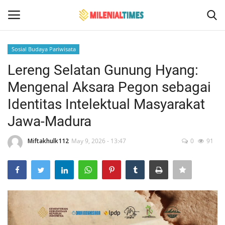
Sosial Budaya Pariwisata
Login
Register
Lereng Selatan Gunung Hyang:
Mengenal Aksara Pegon sebagai
Home
Identitas Intelektual Masyarakat
Bencana Alam
Jawa-Madura
Sosial Budaya Pariwisata
Miftakhulk112
May 9, 2026 - 13:47
0
91
Hukum
Events
Contact