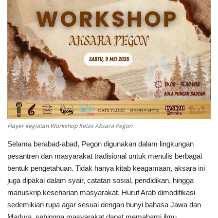
Politik
Maritim
Pertanian
Perkebunan & Perikanan
Opini
Flayer kegiatan Workshop Kelas Aksara Pegon
Ekonomi & Keuangan
Selama berabad-abad, Pegon digunakan dalam lingkungan
pesantren dan masyarakat tradisional untuk menulis berbagai
Pendidikan & Pelatihan
bentuk pengetahuan. Tidak hanya kitab keagamaan, aksara ini
juga dipakai dalam syair, catatan sosial, pendidikan, hingga
manuskrip keseharian masyarakat. Huruf Arab dimodifikasi
sedemikian rupa agar sesuai dengan bunyi bahasa Jawa dan
Madura, sehingga masyarakat dapat memahami ilmu